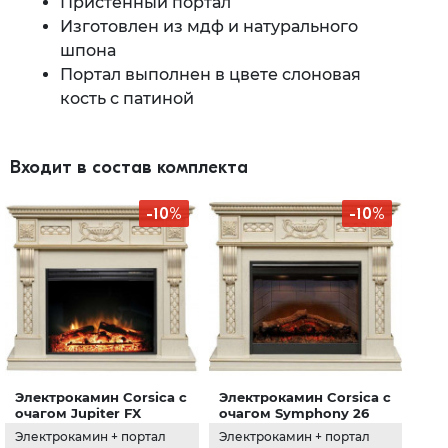
Пристенный портал
Изготовлен из мдф и натурального
шпона
Портал выполнен в цвете слоновая
кость с патиной
Входит в состав комплекта
-10%
-10%
Электрокамин Corsica с
Электрокамин Corsica с
очагом Jupiter FX
очагом Symphony 26
Слоновая кость (Royal
Cлоновая кость (Royal
Электрокамин + портал
Электрокамин + портал
Flame)
Flame)