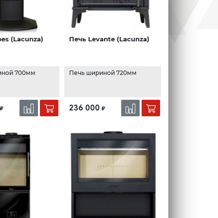
bes (Lacunza)
Печь Levante (Lacunza)
иной 700мм
Печь шириной 720мм
236 000
₽
₽