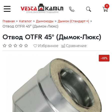
0
»
»
»
»
Главная
Каталог
Дымоходы
Дымок (Стандарт +)
Отвод OTFR 45° (Дымок-Люкс)
Отвод OTFR 45° (Дымок-Люкс)
Избранное
Сравнение
-10%