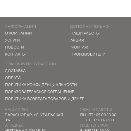
ИНФОРМАЦИЯ
ДОПОЛНИТЕЛЬНО
О КОМПАНИИ
НАШИ РАБОТЫ
УСЛУГИ
АКЦИИ
НОВОСТИ
МОНТАЖ
КОНТАКТЫ
ПРОИЗВОДИТЕЛИ
ПОМОЩЬ ПОКУПАТЕЛЮ
ДОСТАВКА
ОПЛАТА
ПОЛИТИКА КОНФИДЕНЦИАЛЬНОСТИ
ПОЛЬЗОВАТЕЛЬСКОЕ СОГЛАШЕНИЕ
ПОЛИТИКА ВОЗВРАТА ТОВАРОВ И ДЕНЕГ
НАШ АДРЕС:
РЕЖИМ РАБОТЫ:
Г. КРАСНОДАР,
УЛ. УРАЛЬСКАЯ
ПН.-ПТ.: 09.00-18.00
89/1
СБ.: 09.00-17.00
ЭЛ.АДРЕС:
НАШ ТЕЛЕФОН:
VESTAKAMIN@MAIL.RU
8 (918) 188-50-10