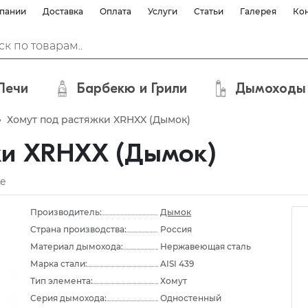
пании
Доставка
Оплата
Услуги
Статьи
Галерея
Ко
Печи
Барбекю и Грили
Дымоходы
»
Хомут под растяжки XRHXX (Дымок)
ки XRHXX (Дымок)
е
Производитель:
Дымок
Страна производства:
Россия
Материал дымохода:
Нержавеющая сталь
Марка стали:
AISI 439
Тип элемента:
Хомут
Серия дымохода:
Одностенный