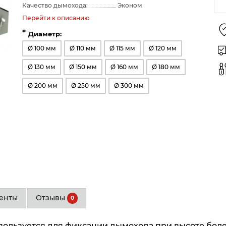
Качество дымохода:
Эконом
Перейти к описанию
*
Диаметр:
Ø 100 мм
Ø 110 мм
Ø 115 мм
Ø 120 мм
Ø 130 мм
Ø 150 мм
Ø 160 мм
Ø 180 мм
Ø 200 мм
Ø 250 мм
Ø 300 мм
енты
Отзывы
0
пользуется для фиксации дымохода при высоте более