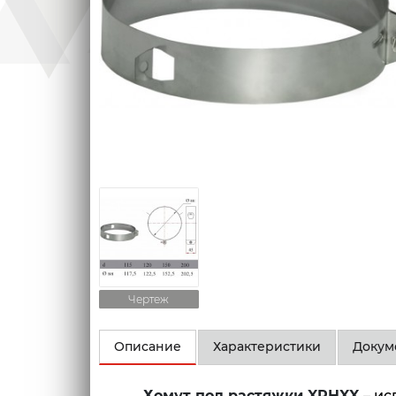
Чертеж
Описание
Характеристики
Докум
Хомут под растяжки XRHXX
–
ис