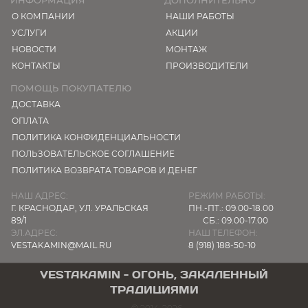
ИНФОРМАЦИЯ
ДОПОЛНИТЕЛЬНО
О КОМПАНИИ
НАШИ РАБОТЫ
УСЛУГИ
АКЦИИ
НОВОСТИ
МОНТАЖ
КОНТАКТЫ
ПРОИЗВОДИТЕЛИ
ПОМОЩЬ ПОКУПАТЕЛЮ
ДОСТАВКА
ОПЛАТА
ПОЛИТИКА КОНФИДЕНЦИАЛЬНОСТИ
ПОЛЬЗОВАТЕЛЬСКОЕ СОГЛАШЕНИЕ
ПОЛИТИКА ВОЗВРАТА ТОВАРОВ И ДЕНЕГ
НАШ АДРЕС:
РЕЖИМ РАБОТЫ:
Г. КРАСНОДАР,
УЛ. УРАЛЬСКАЯ
ПН.-ПТ.: 09.00-18.00
89/1
СБ.: 09.00-17.00
ЭЛ.АДРЕС:
НАШ ТЕЛЕФОН:
VESTAKAMIN@MAIL.RU
8 (918) 188-50-10
VESTAKAMIN - ОГОНЬ, ЗАКАЛЕННЫЙ
ТРАДИЦИЯМИ