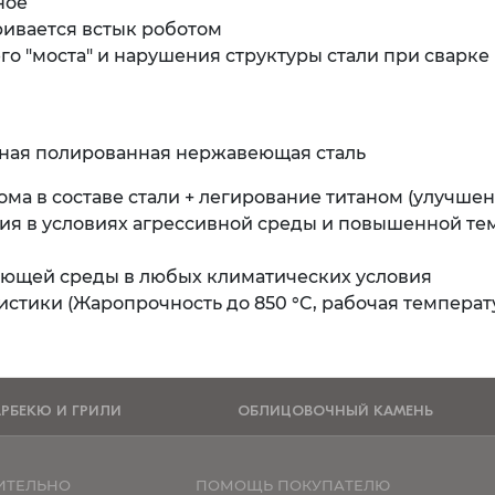
ное
ривается встык роботом
о "моста" и нарушения структуры стали при сварке
тная полированная нержавеющая сталь
ома в составе стали + легирование титаном (улучше
ния в условиях агрессивной среды и повышенной т
ающей среды в любых климатических условия
тики (Жаропрочность до 850 °C, рабочая температу
АРБЕКЮ И ГРИЛИ
ОБЛИЦОВОЧНЫЙ КАМЕНЬ
ИТЕЛЬНО
ПОМОЩЬ ПОКУПАТЕЛЮ