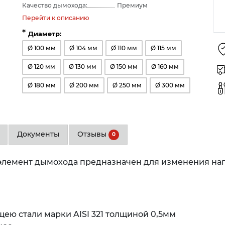
Качество дымохода:
Премиум
Перейти к описанию
*
Диаметр:
Ø 100 мм
Ø 104 мм
Ø 110 мм
Ø 115 мм
Ø 120 мм
Ø 130 мм
Ø 150 мм
Ø 160 мм
Ø 180 мм
Ø 200 мм
Ø 250 мм
Ø 300 мм
Документы
Отзывы
0
 элемент дымохода предназначен для изменения нап
ю стали марки AISI 321 толщиной 0,5мм