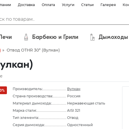
пании
Доставка
Оплата
Услуги
Статьи
Галерея
Ко
Печи
Барбекю и Грили
Дымоходы
»
Отвод OTHR 30° (Вулкан)
)
улкан)
е
Производитель:
Вулкан
10%
Страна производства:
Россия
Материал дымохода:
Нержавеющая сталь
Марка стали:
AISI 321
Тип элемента:
Отвод
Серия дымохода:
Одностенный