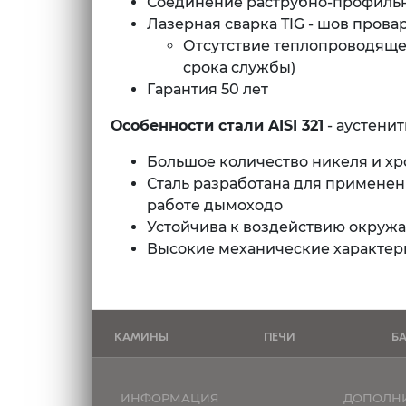
Соединение раструбно-профиль
Лазерная сварка TIG - шов прова
Отсутствие теплопроводящег
срока службы)
Гарантия 50 лет
Особенности стали AISI
321
- аустени
Большое количество никеля и хр
Сталь разработана для примене
работе дымоходо
Устойчива к воздействию окруж
Высокие механические характерис
КАМИНЫ
ПЕЧИ
Б
ИНФОРМАЦИЯ
ДОПОЛН