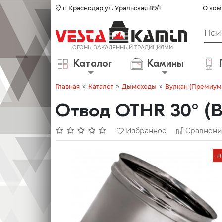
г. Краснодар ул. Уральская 89/1
О ком
Каталог
Камины
»
»
»
Главная
Каталог
Дымоходы
Вулкан (Премиум
Отвод OTHR 30° (В
Избранное
Сравнени
-