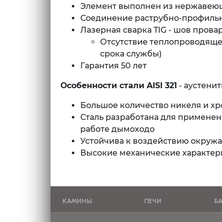
Элемент выполнен из нержавеюще
Соединение раструбно-профиль
Лазерная сварка TIG - шов прова
Отсутствие теплопроводящег
срока службы)
Гарантия 50 лет
Особенности стали AISI
321
- аустени
Большое количество никеля и хр
Сталь разработана для примене
работе дымоходо
Устойчива к воздействию окруж
Высокие механические характерис
КАМИНЫ
ПЕЧИ
Б