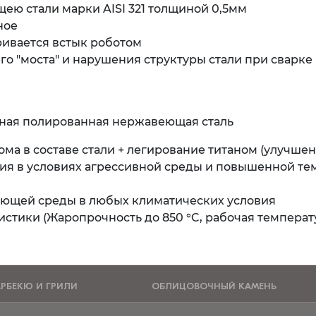
ю стали марки AISI 321 толщиной 0,5мм
ное
ривается встык роботом
о "моста" и нарушения структуры стали при сварке
тная полированная нержавеющая сталь
ома в составе стали + легирование титаном (улучше
ния в условиях агрессивной среды и повышенной т
ающей среды в любых климатических условия
тики (Жаропрочность до 850 °C, рабочая температу
АРБЕКЮ И ГРИЛИ
ОБЛИЦОВОЧНЫЙ КАМЕНЬ