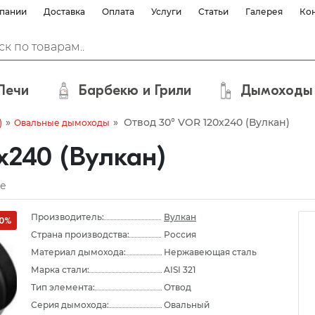
пании
Доставка
Оплата
Услуги
Статьи
Галерея
Ко
Печи
Барбекю и Грили
Дымоходы
»
»
Отвод 30° VOR 120х240 (Вулкан)
)
Овальные дымоходы
х240 (Вулкан)
е
Производитель:
Вулкан
10%
Страна производства:
Россия
Материал дымохода:
Нержавеющая сталь
Марка стали:
AISI 321
Тип элемента:
Отвод
Серия дымохода:
Овальный