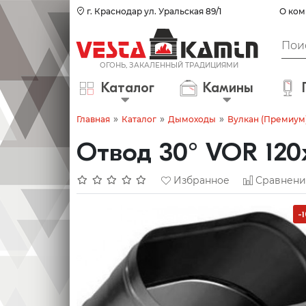
г. Краснодар ул. Уральская 89/1
О ком
Каталог
Камины
»
»
»
Главная
Каталог
Дымоходы
Вулкан (Премиум
Отвод 30° VOR 120
Избранное
Сравнени
-