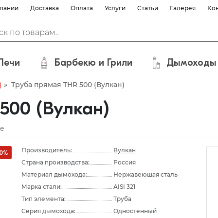
пании
Доставка
Оплата
Услуги
Статьи
Галерея
Ко
Печи
Барбекю и Грили
Дымоходы
»
Труба прямая THR 500 (Вулкан)
)
500 (Вулкан)
е
Производитель:
Вулкан
10%
Страна производства:
Россия
Материал дымохода:
Нержавеющая сталь
Марка стали:
AISI 321
Тип элемента:
Труба
Серия дымохода:
Одностенный