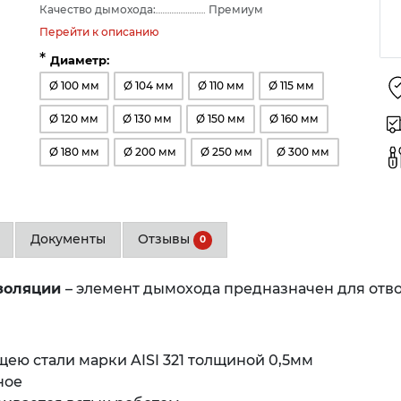
Качество дымохода:
Премиум
Перейти к описанию
*
Диаметр:
Ø 100 мм
Ø 104 мм
Ø 110 мм
Ø 115 мм
Ø 120 мм
Ø 130 мм
Ø 150 мм
Ø 160 мм
Ø 180 мм
Ø 200 мм
Ø 250 мм
Ø 300 мм
Документы
Отзывы
0
золяции
– элемент дымохода предназначен для отво
ю стали марки AISI 321 толщиной 0,5мм
ное