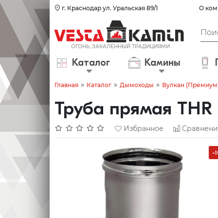
г. Краснодар ул. Уральская 89/1
О ком
Каталог
Камины
»
»
»
Главная
Каталог
Дымоходы
Вулкан (Премиум
Труба прямая THR 
Избранное
Сравнени
-