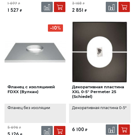
1 697
3 168
₽
₽
1 527
2 851
₽
₽
-10%
Фланец с изоляциией
Декоративная пластина
FDXX (Вулкан)
XXL 0-5° Permeter 25
(Schiedel)
Фланец без изоляции
Декоративная пластина 0-5°
5 696
₽
6 100
₽
5 126
₽