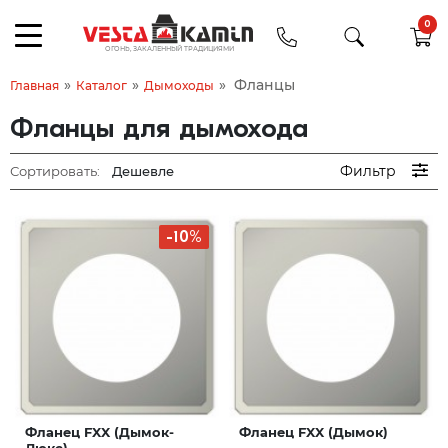
0
»
»
»
Фланцы
Главная
Каталог
Дымоходы
Фланцы для дымохода
Фильтр
Сортировать:
-10%
Фланец FXX (Дымок-
Фланец FXX (Дымок)
Люкс)