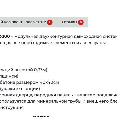
ый комплект - элементы:
Отзывы
2
0
 Ø200
– модульная двухконтурная дымоходная систе
ющая все необходимые элементы и аксессуары
екций высотой 0,33м)
олщиной)
бетона размером 40x40см
(укажите в опции)
онная дверца, передняя панель + адаптер подключ
) используется для минеральной трубы и внешнего бл
инструкция