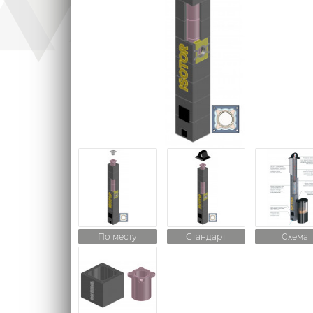
По месту
Стандарт
Схема