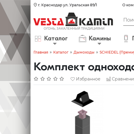
г. Краснодар ул. Уральская 89/1
О ком
Каталог
Камины
»
»
»
Главная
Каталог
Дымоходы
SCHIEDEL (Преми
Комплект одноходо
Избранное
Сравнени