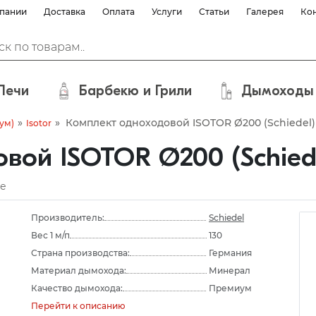
пании
Доставка
Оплата
Услуги
Статьи
Галерея
Ко
Печи
Барбекю и Грили
Дымоходы
»
»
Комплект одноходовой ISOTOR Ø200 (Schiedel)
ум)
Isotor
вой ISOTOR Ø200 (Schied
е
Производитель:
Schiedel
Вес 1 м/п
130
Страна производства:
Германия
Материал дымохода:
Минерал
Качество дымохода:
Премиум
Перейти к описанию