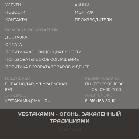
УСЛУГИ
АКЦИИ
НОВОСТИ
МОНТАЖ
КОНТАКТЫ
ПРОИЗВОДИТЕЛИ
ПОМОЩЬ ПОКУПАТЕЛЮ
ДОСТАВКА
ОПЛАТА
ПОЛИТИКА КОНФИДЕНЦИАЛЬНОСТИ
ПОЛЬЗОВАТЕЛЬСКОЕ СОГЛАШЕНИЕ
ПОЛИТИКА ВОЗВРАТА ТОВАРОВ И ДЕНЕГ
НАШ АДРЕС:
РЕЖИМ РАБОТЫ:
Г. КРАСНОДАР,
УЛ. УРАЛЬСКАЯ
ПН.-ПТ.: 09.00-18.00
89/1
СБ.: 09.00-17.00
ЭЛ.АДРЕС:
НАШ ТЕЛЕФОН:
VESTAKAMIN@MAIL.RU
8 (918) 188-50-10
VESTAKAMIN - ОГОНЬ, ЗАКАЛЕННЫЙ
ТРАДИЦИЯМИ
© 2014-2026