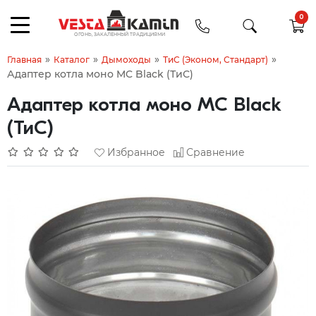
0
»
»
»
»
Главная
Каталог
Дымоходы
ТиС (Эконом, Стандарт)
Адаптер котла моно MC Black (ТиС)
Адаптер котла моно MC Black
(ТиС)
Избранное
Сравнение