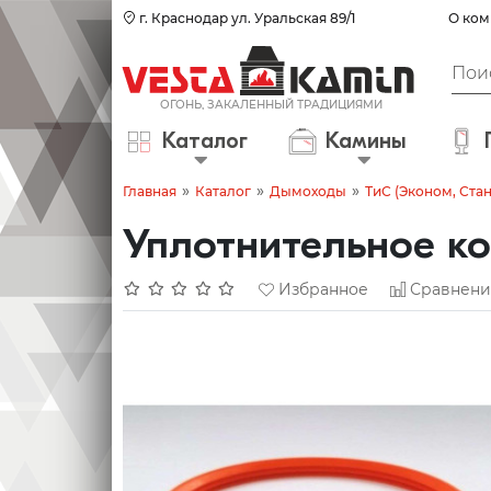
г. Краснодар ул. Уральская 89/1
О ком
Каталог
Камины
»
»
»
Главная
Каталог
Дымоходы
ТиС (Эконом, Ста
Уплотнительное ко
Избранное
Сравнени