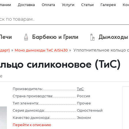
пании
Доставка
Оплата
Услуги
Статьи
Галерея
Ко
Печи
Барбекю и Грили
Дымоходы
»
»
Уплотнительное кольцо 
ндарт)
Моно дымоходы ТиС AISI430
льцо силиконовое (ТиС)
е
Производитель:
ТиС
Страна производства:
Россия
Тип элемента:
Прочее
Серия дымохода:
Одностенный
Качество дымохода:
Эконом
Перейти к описанию