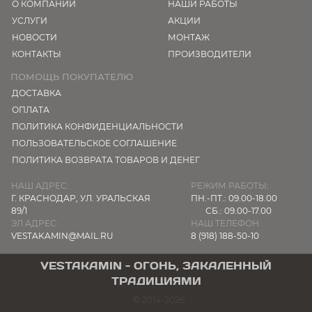
О КОМПАНИИ
НАШИ РАБОТЫ
УСЛУГИ
АКЦИИ
НОВОСТИ
МОНТАЖ
КОНТАКТЫ
ПРОИЗВОДИТЕЛИ
ПОМОЩЬ ПОКУПАТЕЛЮ
ДОСТАВКА
ОПЛАТА
ПОЛИТИКА КОНФИДЕНЦИАЛЬНОСТИ
ПОЛЬЗОВАТЕЛЬСКОЕ СОГЛАШЕНИЕ
ПОЛИТИКА ВОЗВРАТА ТОВАРОВ И ДЕНЕГ
НАШ АДРЕС:
РЕЖИМ РАБОТЫ:
Г. КРАСНОДАР,
УЛ. УРАЛЬСКАЯ
ПН.-ПТ.: 09.00-18.00
89/1
СБ.: 09.00-17.00
ЭЛ.АДРЕС:
НАШ ТЕЛЕФОН:
VESTAKAMIN@MAIL.RU
8 (918) 188-50-10
VESTAKAMIN - ОГОНЬ, ЗАКАЛЕННЫЙ
ТРАДИЦИЯМИ
© 2014-2026