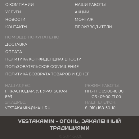
О КОМПАНИИ
НАШИ РАБОТЫ
УСЛУГИ
АКЦИИ
НОВОСТИ
МОНТАЖ
КОНТАКТЫ
ПРОИЗВОДИТЕЛИ
ПОМОЩЬ ПОКУПАТЕЛЮ
ДОСТАВКА
ОПЛАТА
ПОЛИТИКА КОНФИДЕНЦИАЛЬНОСТИ
ПОЛЬЗОВАТЕЛЬСКОЕ СОГЛАШЕНИЕ
ПОЛИТИКА ВОЗВРАТА ТОВАРОВ И ДЕНЕГ
НАШ АДРЕС:
РЕЖИМ РАБОТЫ:
Г. КРАСНОДАР,
УЛ. УРАЛЬСКАЯ
ПН.-ПТ.: 09.00-18.00
89/1
СБ.: 09.00-17.00
ЭЛ.АДРЕС:
НАШ ТЕЛЕФОН:
VESTAKAMIN@MAIL.RU
8 (918) 188-50-10
VESTAKAMIN - ОГОНЬ, ЗАКАЛЕННЫЙ
ТРАДИЦИЯМИ
© 2014-2026