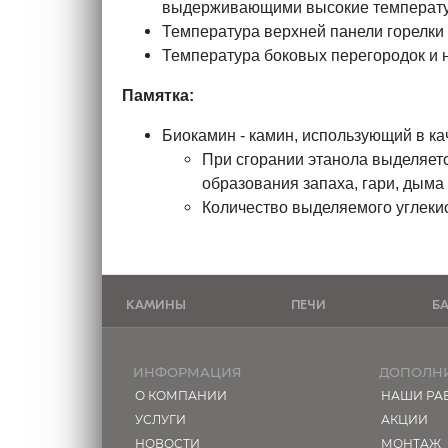
выдерживающими высокие температ
Температура верхней панели горелки
Температура боковых перегородок и н
Памятка:
Биокамин - камин, использующий в ка
При сгорании этанола выделяетс
образования запаха, гари, дыма 
Количество выделяемого углекис
КАМИНЫ
ПЕЧИ
Б
ИНФОРМАЦИЯ
ДОПОЛН
О КОМПАНИИ
НАШИ РА
УСЛУГИ
АКЦИИ
НОВОСТИ
МОНТАЖ