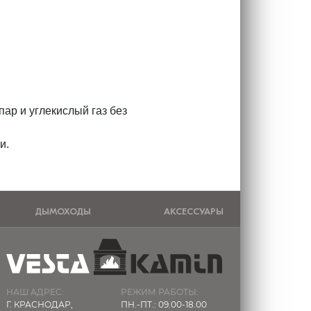
ар и углекислый газ без
и.
ДЫМОХОДЫ
АКСЕССУАРЫ
НАШ АДРЕС:
РЕЖИМ РАБОТЫ:
Г. КРАСНОДАР,
ПН.-ПТ.: 09.00-18.00