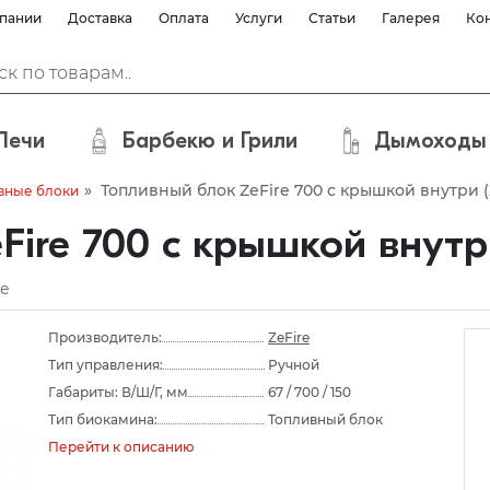
пании
Доставка
Оплата
Услуги
Статьи
Галерея
Ко
Печи
Барбекю и Грили
Дымоходы
»
Топливный блок ZeFire 700 с крышкой внутри (
вные блоки
ire 700 с крышкой внутри
е
Производитель:
ZeFire
Тип управления:
Ручной
Габариты: В/Ш/Г, мм
67 / 700 / 150
Тип биокамина:
Топливный блок
Перейти к описанию