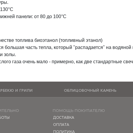
уры.
 130°C
ижней панели: от 80 до 100°C
честве топлива биоэтанол (топливный этанол)
я большая часть тепла, который "распадается" на водяной п
и золы.
лого газа очень мало - примерно, как две стандартные свеч
АРБЕКЮ И ГРИЛИ
ОБЛИЦОВОЧНЫЙ КАМЕНЬ
ИТЕЛЬНО
ПОМОЩЬ ПОКУПАТЕЛЮ
БОТЫ
ДОСТАВКА
ОПЛАТА
ПОЛИТИКА