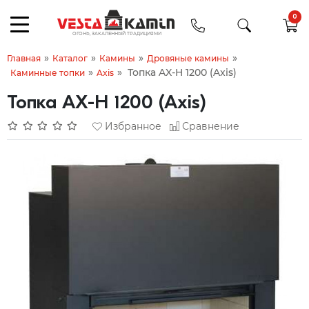
0
»
»
»
»
Главная
Каталог
Камины
Дровяные камины
»
»
Топка AX-H 1200 (Axis)
Каминные топки
Axis
Топка AX-H 1200 (Axis)
Избранное
Сравнение