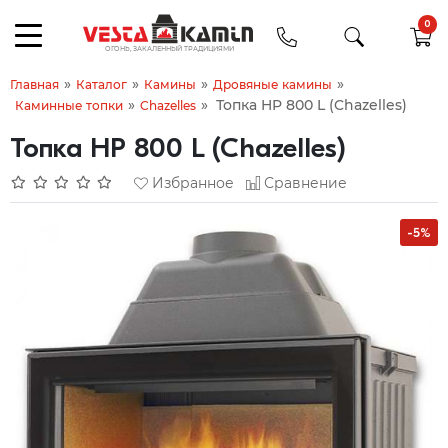
0
»
»
»
»
Главная
Каталог
Камины
Дровяные камины
»
»
Топка HP 800 L (Chazelles)
Каминные топки
Chazelles
Топка HP 800 L (Chazelles)
Избранное
Сравнение
-5%