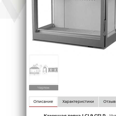
Чертеж
Описание
Характеристики
Отзы
Каминная топка LCI 9 GFLR
- Ч