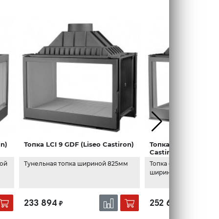
on)
Топка LCI 9 GDF (Liseo Castiron)
Топка LCI 9 GDFs (L
Castiron)
ной
Тунельная топка шириной 825мм
Топка с трехсторонни
шириной 825мм
233 894
252 648
₽
₽