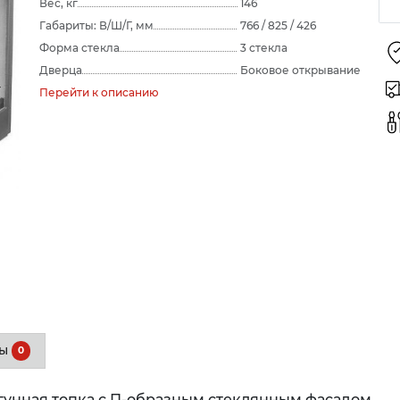
Вес, кг
146
Габариты: В/Ш/Г, мм
766 / 825 / 426
Форма стекла
3 стекла
Дверца
Боковое открывание
Перейти к описанию
вы
0
угунная топка с П-образным стеклянным фасадом