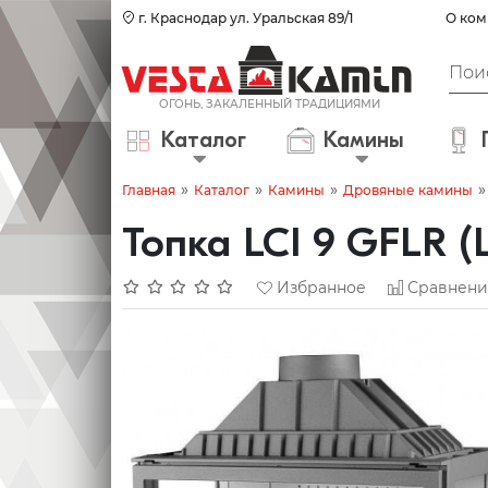
г. Краснодар ул. Уральская 89/1
О ком
Каталог
Камины
»
»
»
»
Главная
Каталог
Камины
Дровяные камины
Топка LCI 9 GFLR (L
Избранное
Сравнени