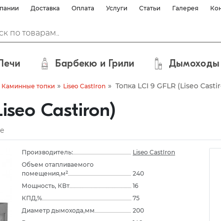
пании
Доставка
Оплата
Услуги
Статьи
Галерея
Ко
Печи
Барбекю и Грили
Дымоходы
»
»
Топка LCI 9 GFLR (Liseo Casti
Каминные топки
Liseo CastIron
iseo Castiron)
е
Производитель:
Liseo CastIron
Объем отапливаемого
помещения,м²
240
Мощность, КВт
16
КПД,%
75
Диаметр дымохода,мм
200