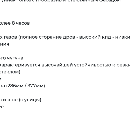
олее 8 часов
газов (полное сгорание дров - высокий кпд - низки
ения
го чугуна
 характеризуется высочайшей устойчивостью к рез
стеклом)
м
ва (286мм / 377мм)
 извне (с улицы)
ее