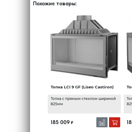
Похожие товары:
Топка LCI 9 GF (Liseo Castiron)
То
Топка с прямым стеклом шириной
То
825мм
82
185 009
1
₽