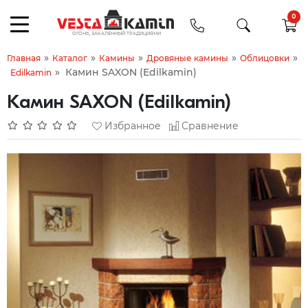
0
»
»
»
»
»
Главная
Каталог
Камины
Дровяные камины
Облицовки
»
Камин SAXON (Edilkamin)
Edilkamin
Камин SAXON (Edilkamin)
Избранное
Сравнение