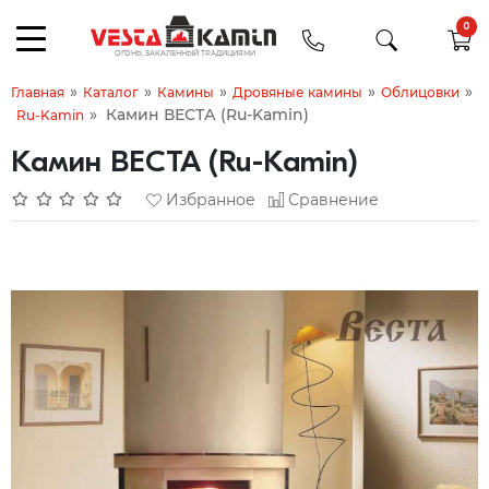
0
»
»
»
»
»
Главная
Каталог
Камины
Дровяные камины
Облицовки
»
Камин ВЕСТА (Ru-Kamin)
Ru-Kamin
Камин ВЕСТА (Ru-Kamin)
Избранное
Сравнение