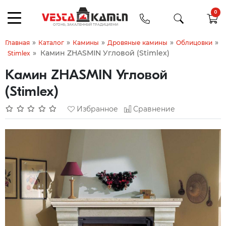
0
»
»
»
»
»
Главная
Каталог
Камины
Дровяные камины
Облицовки
»
Камин ZHASMIN Угловой (Stimlex)
Stimlex
Камин ZHASMIN Угловой
(Stimlex)
Избранное
Сравнение