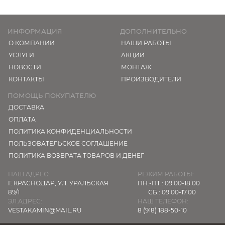
Данный раздел содержит в себе все самые
популярные и интересные модели компании
ИНФОРМАЦИЯ
ДОПОЛНИТЕЛЬНО
Dimplex.
О КОМПАНИИ
НАШИ РАБОТЫ
УСЛУГИ
АКЦИИ
НОВОСТИ
МОНТАЖ
КОНТАКТЫ
ПРОИЗВОДИТЕЛИ
ПОМОЩЬ ПОКУПАТЕЛЮ
ДОСТАВКА
ОПЛАТА
ПОЛИТИКА КОНФИДЕНЦИАЛЬНОСТИ
ПОЛЬЗОВАТЕЛЬСКОЕ СОГЛАШЕНИЕ
ПОЛИТИКА ВОЗВРАТА ТОВАРОВ И ДЕНЕГ
НАШ АДРЕС:
РЕЖИМ РАБОТЫ:
Г. КРАСНОДАР,
УЛ. УРАЛЬСКАЯ
ПН.-ПТ.: 09.00-18.00
89/1
СБ.: 09.00-17.00
ЭЛ.АДРЕС:
НАШ ТЕЛЕФОН:
VESTAKAMIN@MAIL.RU
8 (918) 188-50-10