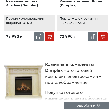
Каминокомплект
Каминокомплект Rome
Acadian (Dimplex)
(Dimplex)
Портал + электрокамин
Портал + электрокамин
шириной 945мм
шириной 1115мм
72 990
72 990
₽
₽
Каминные комплекты
Dimplex
– это готовый
комплект: электрокамин +
портал/обрамление.
Покупка готового
каминокомплекта обойдется
вам гораздо дешевле,
подробнее
нежели электрокамин и портал отдельно.