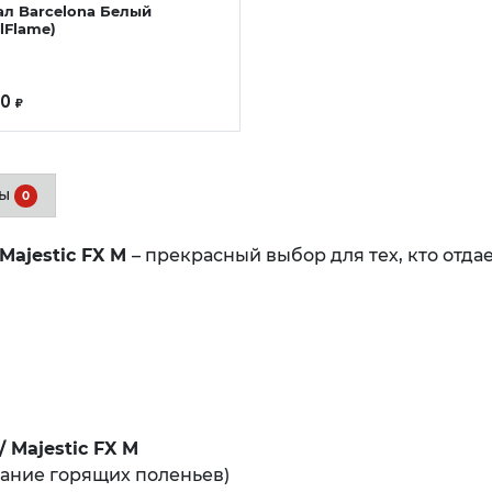
ал Barcelona Белый
lFlame)
90
₽
вы
0
 Majestic FX M
– прекрасный выбор для тех, кто отд
/ Majestic FX M
вание горящих поленьев)