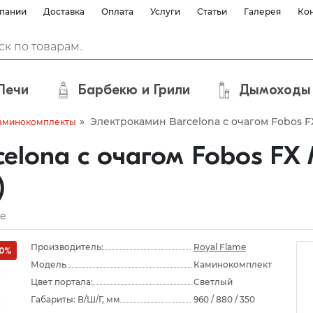
пании
Доставка
Оплата
Услуги
Статьи
Галерея
Ко
Печи
Барбекю и Грили
Дымоходы
»
Электрокамин Barcelona с очагом Fobos FX
аминокомплекты
elona с очагом Fobos FX 
)
е
Производитель:
Royal Flame
10%
Модель
Каминокомплект
Цвет портала:
Светлый
Габариты: В/Ш/Г, мм
960 / 880 / 350