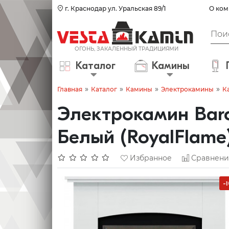
г. Краснодар ул. Уральская 89/1
О ком
Каталог
Камины
»
»
»
»
Главная
Каталог
Камины
Электрокамины
К
Электрокамин Barc
Белый (RoyalFlame
Избранное
Сравнени
-