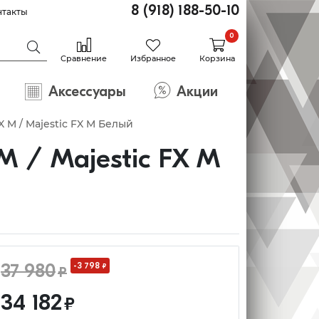
8 (918) 188-50-10
нтакты
0
Сравнение
Избранное
Корзина
Аксессуары
Акции
 M / Majestic FX M Белый
M / Majestic FX M
37 980
-3 798
₽
₽
34 182
₽