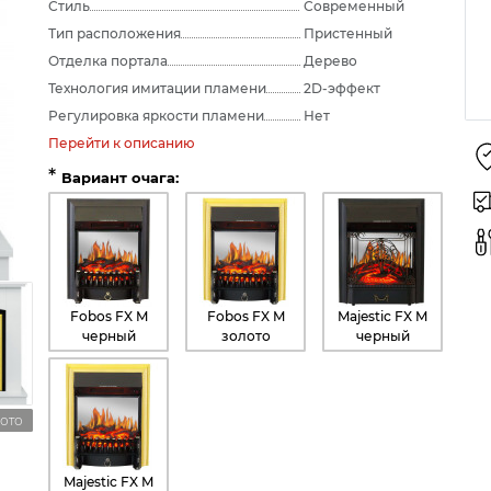
Стиль
Современный
Тип расположения
Пристенный
Отделка портала
Дерево
Технология имитации пламени
2D-эффект
Регулировка яркости пламени
Нет
Перейти к описанию
*
Вариант очага:
Fobos FX M
Fobos FX M
Majestic FX M
черный
золото
черный
лото
Majestic FX M