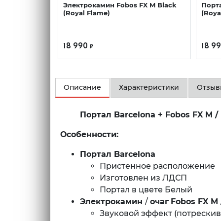
Электрокамин Fobos FX M Black
Порт
(Royal Flame)
(Roya
18 990
18 9
₽
Описание
Характеристики
Отзы
Портал Barcelona + Fobos FX M /
Особенности:
Портал Barcelona
Пристенное расположение
Изготовлен из ЛДСП
Портал в цвете Белый
Электрокамин
/
очаг
Fobos FX M 
Звуковой эффект (потрески