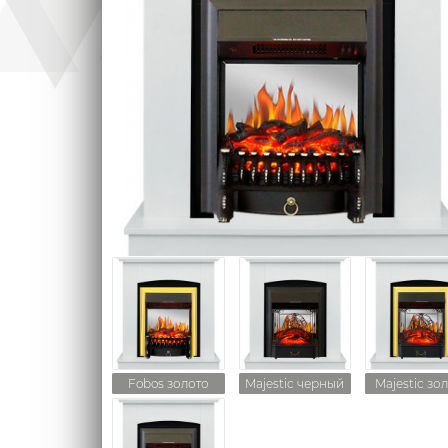
Fobos золото
Majestic черный
Majestic зо