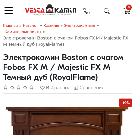
0
»
»
»
»
Главная
Каталог
Камины
Электрокамины
»
Каминокомплекты
Электрокамин Boston с очагом Fobos FX M / Majestic FX
M Темный дуб (RoyalFlame)
Электрокамин Boston с очагом
Fobos FX M / Majestic FX M
Темный дуб (RoyalFlame)
Избранное
Сравнение
-10%