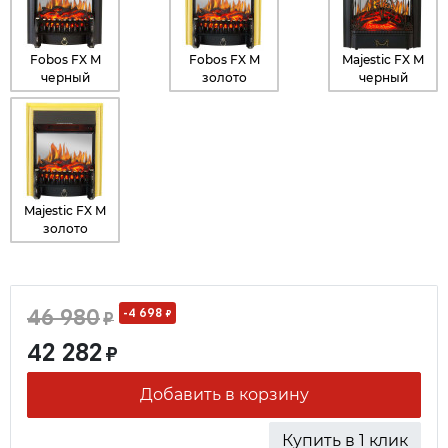
Fobos FX M
Fobos FX M
Majestic FX M
черный
золото
черный
Majestic FX M
золото
46 980
-4 698
₽
₽
42 282
₽
Добавить в корзину
Купить в 1 клик