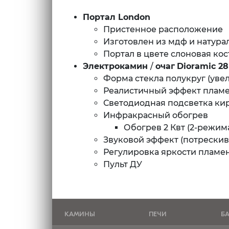
Портал London
Пристенное расположение
Изготовлен из мдф и натура
Портал в цвете слоновая кос
Электрокамин
/
очаг
Dioramic 28
Форма стекла полукруг (уве
Реалистичный эффект пламен
Светодиодная подсветка ки
Инфракрасный обогрев
Обогрев 2 Квт (2-режим
Звуковой эффект (потрески
Регулировка яркости пламе
Пульт ДУ
КАМИНЫ
ПЕЧИ
Б