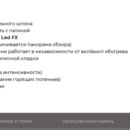
льного шпона
ть с патиной
 Led FX
личивается панорама обзора)
и работает в независимости от вкл/выкл обогрева
рпичной кладки
а интенсивности)
вание горящих поленьев)
ни
АРБЕКЮ И ГРИЛИ
ОБЛИЦОВОЧНЫЙ КАМЕНЬ