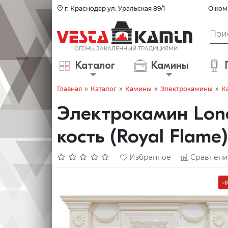
г. Краснодар ул. Уральская 89/1
О ком
Каталог
Камины
»
»
»
»
Главная
Каталог
Камины
Электрокамины
К
Электрокамин Lond
кость (Royal Flame)
Избранное
Сравнени
-