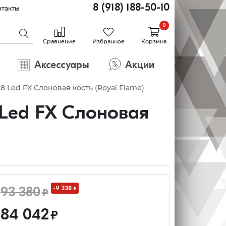
8 (918) 188-50-10
нтакты
0
Сравнение
Избранное
Корзина
Аксессуары
Акции
 Led FX Слоновая кость (Royal Flame)
 Led FX Слоновая
93 380
-9 338
₽
₽
84 042
₽