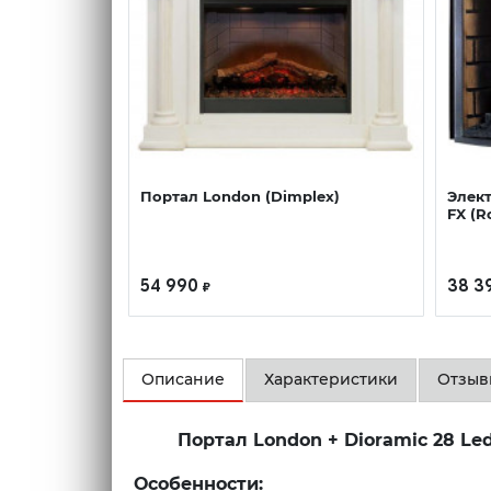
Портал London (Dimplex)
Элек
FX (R
54 990
38 3
₽
Описание
Характеристики
Отзы
Портал London + Dioramic 28 L
Особенности: