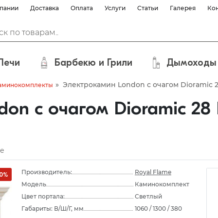
пании
Доставка
Оплата
Услуги
Статьи
Галерея
Ко
Печи
Барбекю и Грили
Дымоходы
»
Электрокамин London с очагом Dioramic 28
аминокомплекты
on с очагом Dioramic 28
е
Производитель:
Royal Flame
10%
Модель
Каминокомплект
Цвет портала:
Светлый
Габариты: В/Ш/Г, мм
1060 / 1300 / 380