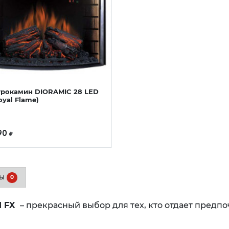
трокамин DIORAMIC 28 LED
oyal Flame)
90
₽
вы
0
ed FX
– прекрасный выбор для тех, кто отдает предп