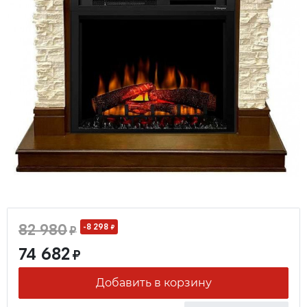
82 980
-8 298
₽
₽
74 682
₽
Добавить в корзину