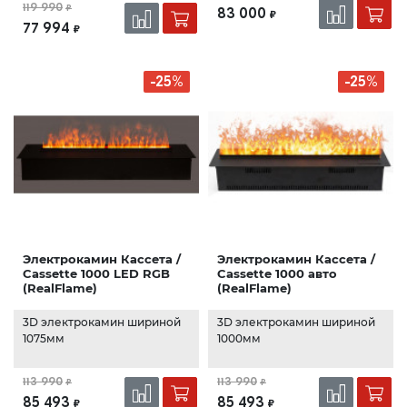
119 990
₽
83 000
₽
77 994
₽
-25%
-25%
Электрокамин Кассета /
Электрокамин Кассета /
Cassette 1000 LED RGB
Cassette 1000 авто
(RealFlame)
(RealFlame)
3D электрокамин шириной
3D электрокамин шириной
1075мм
1000мм
113 990
113 990
₽
₽
85 493
85 493
₽
₽