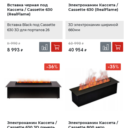
Вставка черная под
Электрокамин Кассета /
Кассета / Cassette 630
Cassette 630 (RealFlame)
(RealFlame)
Вставка Black под Cassette
3D электрокамин шириной
630 3D для порталов 26
660мм
11 990
63 990
₽
₽
8 993
40 954
₽
₽
-36%
-35%
Электрокамин Кассета /
Электрокамин Кассета /
Cassette 630 3D панель
Cassette 800 авто