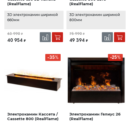
(RealFlame)
(RealFlame)
3D электрокамин шириной
3D электрокамин шириной
660мм
800мм
63 990
75 990
₽
₽
40 954
49 394
₽
₽
-35%
-25%
Электрокамин Кассета /
Электрокамин Гелиус 26
Cassette 800 (RealFlame)
(RealFlame)