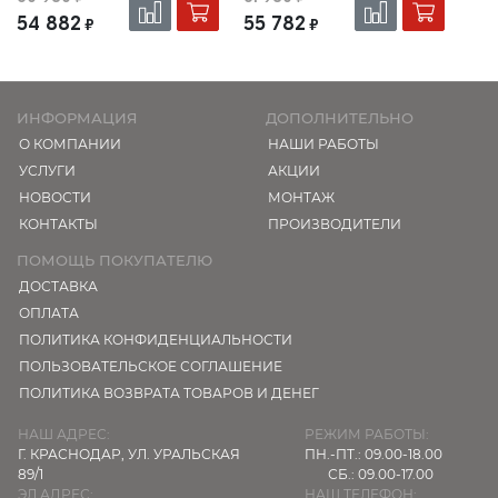
54 882
55 782
₽
₽
ИНФОРМАЦИЯ
ДОПОЛНИТЕЛЬНО
О КОМПАНИИ
НАШИ РАБОТЫ
УСЛУГИ
АКЦИИ
НОВОСТИ
МОНТАЖ
КОНТАКТЫ
ПРОИЗВОДИТЕЛИ
ПОМОЩЬ ПОКУПАТЕЛЮ
ДОСТАВКА
ОПЛАТА
ПОЛИТИКА КОНФИДЕНЦИАЛЬНОСТИ
ПОЛЬЗОВАТЕЛЬСКОЕ СОГЛАШЕНИЕ
ПОЛИТИКА ВОЗВРАТА ТОВАРОВ И ДЕНЕГ
НАШ АДРЕС:
РЕЖИМ РАБОТЫ:
Г. КРАСНОДАР,
УЛ. УРАЛЬСКАЯ
ПН.-ПТ.: 09.00-18.00
89/1
СБ.: 09.00-17.00
ЭЛ.АДРЕС:
НАШ ТЕЛЕФОН: