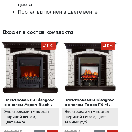
цвета
Портал выполнен в цвете венге
Входит в состав комплекта
-10%
-10%
Электрокамин Glasgow
Электрокамин Glasgow
с очагом Aspen Black /
с очагом Fobos FX M /
Brass Венге
Majestic FX M Венге
Электрокамин + портал
Электрокамин + портал
(RoyalFlame)
(RoyalFlame)
шириной 1160мм,
шириной 1160мм, цвет
цвет Венге
Темный дуб
60 980
61 980
₽
₽