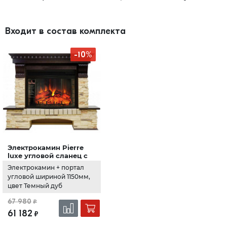
Входит в состав комплекта
-10%
Электрокамин Pierre
luxe угловой сланец с
очагом Dioramic 25 LED
Электрокамин + портал
FX Темный дуб (Royal
угловой шириной 1150мм,
Flame)
цвет Темный дуб
67 980
₽
61 182
₽