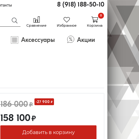
8 (918) 188-50-10
нтакты
0
Сравнение
Избранное
Корзина
Аксессуары
Акции
186 000
-27 900
₽
₽
158 100
₽
Добавить в корзину