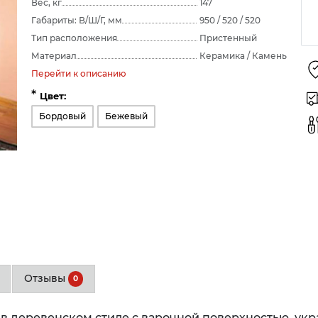
Вес, кг
147
Габариты: В/Ш/Г, мм
950 / 520 / 520
Тип расположения
Пристенный
Материал
Керамика / Камень
Перейти к описанию
*
Цвет:
Бордовый
Бежевый
Отзывы
0
 в деревенском стиле с варочной поверхностью, у