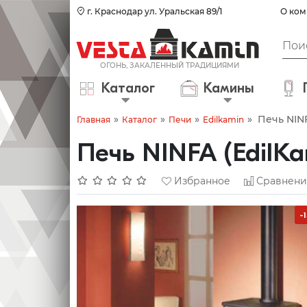
г. Краснодар ул. Уральская 89/1
О ком
Каталог
Камины
»
»
»
»
Печь NINF
Главная
Каталог
Печи
Edilkamin
Печь NINFA (EdilKa
Избранное
Сравнени
-