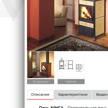
Бордовый
Чертеж
Описание
Характеристики
Видео
Печь NINFA
– Отопительная печь