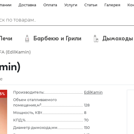
пании
Доставка
Оплата
Услуги
Статьи
Галерея
Ко
Печи
Барбекю и Грили
Дымоходы
A (EdilKamin)
min)
е
Производитель:
EdilKamin
15%
Объем отапливаемого
помещения,м³
128
Мощность, КВт
8
КПД,%
70
Диаметр дымохода,мм
150