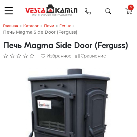
0
»
»
»
»
Главная
Каталог
Печи
Ferlux
Печь Magma Side Door (Ferguss)
Печь Magma Side Door (Ferguss)
Избранное
Сравнение