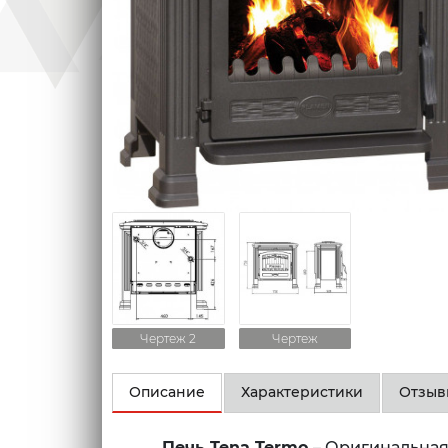
Чертеж 2
Чертеж
Описание
Характеристики
Отзы
Печь Tena Termo
– Оригинальна