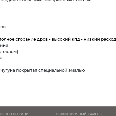
сов
полное сгорание дров - высокий кпд - низкий расход
ения
стеклом)
м
 чугуна покрытая специальной эмалью
е
АРБЕКЮ И ГРИЛИ
ОБЛИЦОВОЧНЫЙ КАМЕНЬ