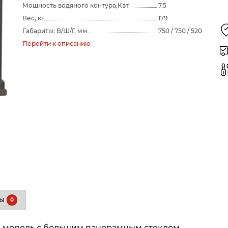
Мощность водяного контура,Квт
7.5
Вес, кг
179
Габариты: В/Ш/Г, мм
750 / 750 / 520
Перейти к описанию
вы
0
я модель с большим панорамным стеклом