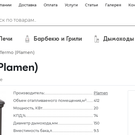
пании
Доставка
Оплата
Услуги
Статьи
Галерея
Ко
Печи
Барбекю и Грили
Дымоходы
Termo (Plamen)
Plamen)
е
Производитель:
Plamen
Объем отапливаемого помещения,м²
412
Мощность, КВт
20
КПД,%
74
Диаметр дымохода,мм
150
Вместимость бака,л
9.5