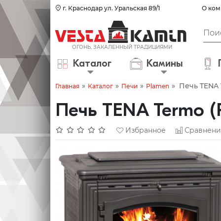
г. Краснодар ул. Уральская 89/1
О ком
Каталог
Камины
»
»
»
»
Печь TENA 
Главная
Каталог
Печи
Plamen
Печь TENA Termo (
Избранное
Сравнени