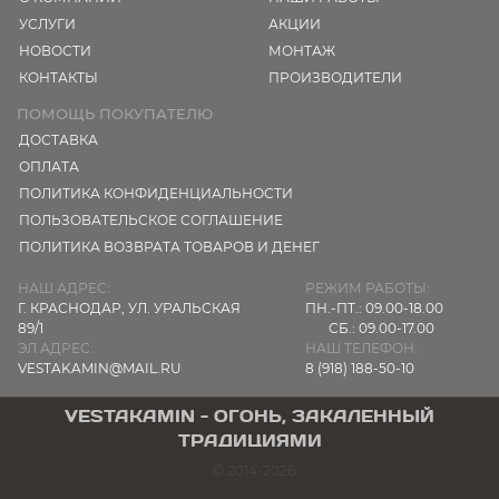
УСЛУГИ
АКЦИИ
НОВОСТИ
МОНТАЖ
КОНТАКТЫ
ПРОИЗВОДИТЕЛИ
ПОМОЩЬ ПОКУПАТЕЛЮ
ДОСТАВКА
ОПЛАТА
ПОЛИТИКА КОНФИДЕНЦИАЛЬНОСТИ
ПОЛЬЗОВАТЕЛЬСКОЕ СОГЛАШЕНИЕ
ПОЛИТИКА ВОЗВРАТА ТОВАРОВ И ДЕНЕГ
НАШ АДРЕС:
РЕЖИМ РАБОТЫ:
Г. КРАСНОДАР,
УЛ. УРАЛЬСКАЯ
ПН.-ПТ.: 09.00-18.00
89/1
СБ.: 09.00-17.00
ЭЛ.АДРЕС:
НАШ ТЕЛЕФОН:
VESTAKAMIN@MAIL.RU
8 (918) 188-50-10
VESTAKAMIN - ОГОНЬ, ЗАКАЛЕННЫЙ
ТРАДИЦИЯМИ
© 2014-2026