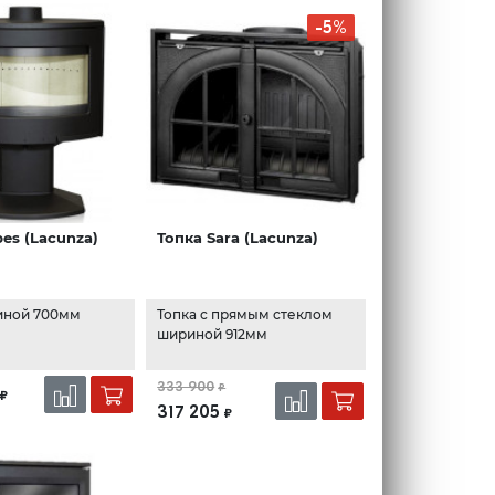
-5%
bes (Lacunza)
Топка Sara (Lacunza)
иной 700мм
Топка с прямым стеклом
шириной 912мм
333 900
₽
₽
317 205
₽