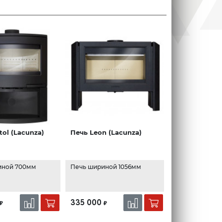
tol (Lacunza)
Печь Leon (Lacunza)
иной 700мм
Печь шириной 1056мм
335 000
₽
₽