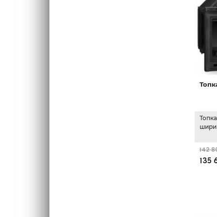
Топк
Топк
шири
142 8
135 