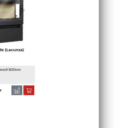
de (Lacunza)
иной 600мм
₽