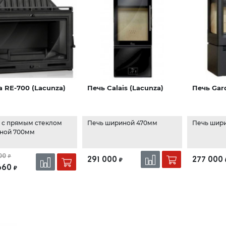
а RE-700 (Lacunza)
Печь Calais (Lacunza)
Печь Gar
а с прямым стеклом
Печь шириной 470мм
Печь шир
ной 700мм
00
₽
291 000
277 000
₽
660
₽