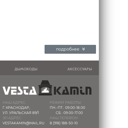
подробнее
ДЫМОХОДЫ
АКСЕССУАРЫ
НАШ АДРЕС:
РЕЖИМ РАБОТЫ:
Г. КРАСНОДАР,
ПН.-ПТ.: 09.00-18.00
УЛ. УРАЛЬСКАЯ 89/1
СБ.: 09.00-17.00
ЭЛ.АДРЕС:
НАШ ТЕЛЕФОН:
VESTAKAMIN@MAIL.RU
8 (918) 188-50-10