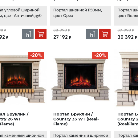
ал угловой шириной
Портал шириной 1150мм,
Портал ши
, цвет Античный дуб
цвет Орех
цвет Белы
90
33 990
37 990
₽
₽
₽
92
27 192
30 392
₽
₽
₽
-20%
-20%
ал Бруклин /
Портал Бруклин /
Портал Б
try 26 WT
Country 33 WT (Real-
Country 
lFlame)
Flame)
(RealFla
ал каменный шириной
Портал каменный шириной
Портал к