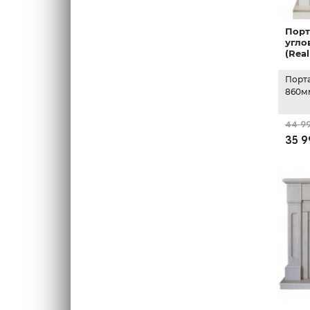
Порт
угло
(Rea
Порт
860мм
44 9
35 9