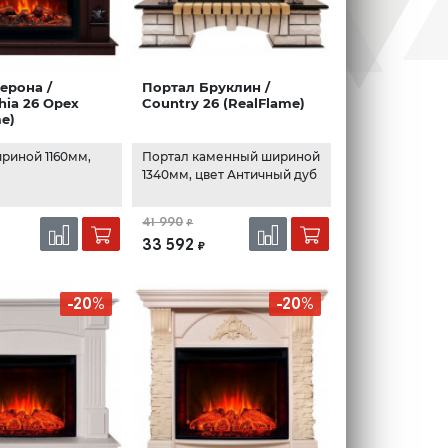
ерона /
Портал Бруклин /
hia 26 Орех
Country 26 (RealFlame)
me)
риной 1160мм,
Портал каменный шириной
1340мм, цвет Античный дуб
41 990
₽
33 592
₽
-20%
-20%