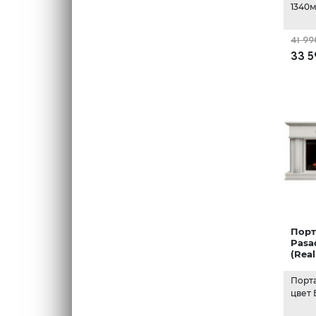
1340м
41 99
33 5
Порт
Pasa
(Rea
Порт
цвет