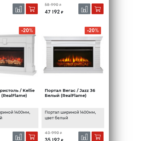
58 990
₽
47 192
₽
-20%
-20%
истоль / Kellie
Портал Вегас / Jazz 36
 (RealFlame)
Белый (RealFlame)
ириной 1400мм,
Портал шириной 1400мм,
ый
цвет белый
43 990
₽
35 192
₽