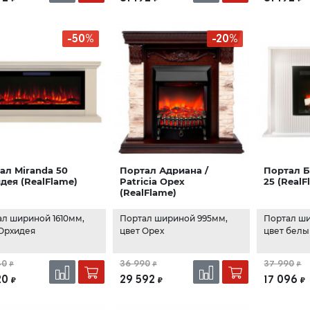
-50%
-20%
ал Miranda 50
Портал Адриана /
Портал Б
дея (RealFlame)
Patricia Орех
25 (RealF
(RealFlame)
л шириной 1610мм,
Портал шириной 995мм,
Портал ши
 Орхидея
цвет Орех
цвет бел
40
36 990
37 990
₽
₽
₽
20
29 592
17 096
₽
₽
₽