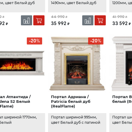
м, цвет Белый дуб
1490мм, цвет Белый дуб
1200мм, ц
0
44 990
41 990
₽
₽
₽
92
35 992
33 592
₽
₽
₽
-20%
-20%
ал Атлантида /
Портал Адриана /
Портал Ве
dena 52 Белый
Patricia белый дуб
белый (R
lFlame)
(RealFlame)
ал шириной 1770мм,
Портал шириной 995мм,
Портал ши
 Белый
цвет Белый дуб с патиной
цвет Бел