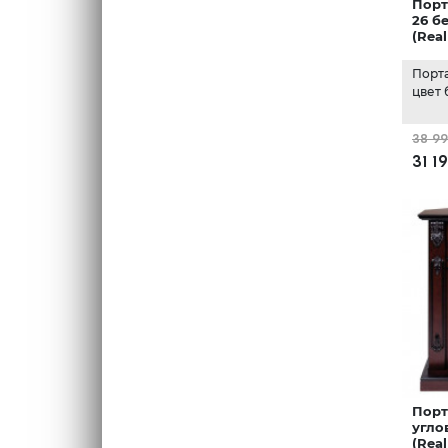
Порт
26 б
(Rea
Порт
цвет
38 9
31 1
Порт
угло
(Rea