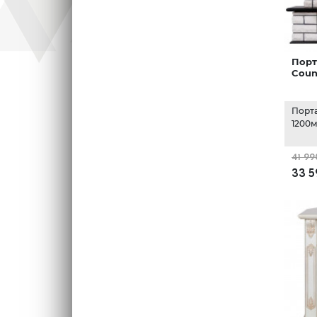
Порт
Coun
Порт
1200м
41 99
33 5