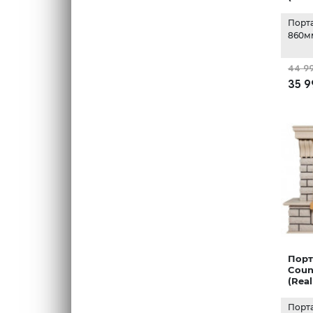
Порт
860мм
44 9
35 9
Порт
Coun
(Rea
Порт