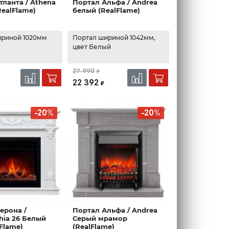
тланта / Athena
Портал Альфа / Andrea
RealFlame)
белый (RealFlame)
ириной 1020мм
Портал шириной 1042мм,
цвет Белый
27 990
₽
22 392
₽
-20%
-20%
ерона /
Портал Альфа / Andrea
phia 26 Белый
Серый мрамор
lFlame)
(RealFlame)