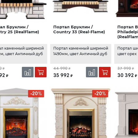
ал Бруклин /
Портал Бруклин /
Портал В
try 25 (RealFlame)
Country 33 (Real-Flame)
Philadelp
(RealFla
ал каменный шириной
Портал каменный шириной
Портал ши
м, цвет Античный дуб
1490мм, цвет Античный дуб
цвет орех
0
44 990
37 990
₽
₽
₽
92
35 992
30 392
₽
₽
₽
-20%
-20%