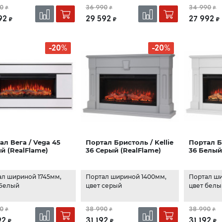
0
36 990
34 990
₽
₽
₽
92
29 592
27 992
₽
₽
₽
-20%
-20%
ал Вега / Vega 45
Портал Бристоль / Kellie
Портал Бр
й (RealFlame)
36 Серый (RealFlame)
36 Белый
ал шириной 1745мм,
Портал шириной 1400мм,
Портал ш
 Белый
цвет серый
цвет бел
0
38 990
38 990
₽
₽
₽
92
31 192
31 192
₽
₽
₽