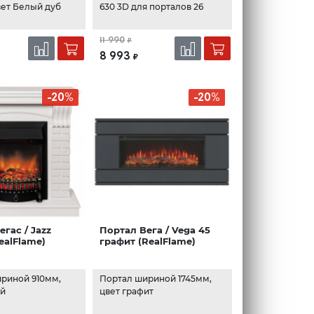
вет Белый дуб
630 3D для порталов 26
11 990
₽
8 993
₽
-20%
-20%
гас / Jazz
Портал Вега / Vega 45
ealFlame)
графит (RealFlame)
риной 910мм,
Портал шириной 1745мм,
ый
цвет графит