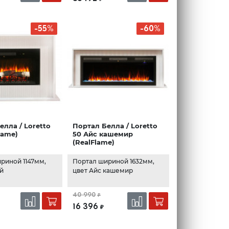
-55%
-60%
елла / Loretto
Портал Белла / Loretto
lame)
50 Айс кашемир
(RealFlame)
риной 1147мм,
Портал шириной 1632мм,
ый
цвет Айс кашемир
40 990
₽
16 396
₽