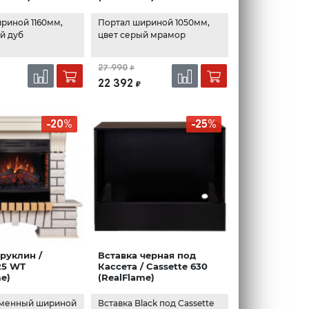
риной 1160мм,
Портал шириной 1050мм,
й дуб
цвет серый мрамор
27 990
₽
22 392
₽
-20%
-25%
руклин /
Вставка черная под
25 WT
Кассета / Cassette 630
me)
(RealFlame)
аменный шириной
Вставка Black под Cassette