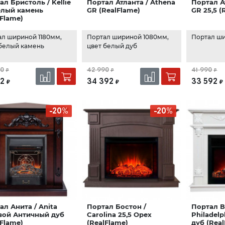
ал Бристоль / Kellie
Портал Атланта / Athena
Портал А
елый камень
GR (RealFlame)
GR 25,5 (
lFlame)
ал шириной 1180мм,
Портал шириной 1080мм,
Портал ш
 белый камень
цвет белый дуб
90
42 990
41 990
₽
₽
₽
92
34 392
33 592
₽
₽
₽
-20%
-20%
ал Анита / Anita
Портал Бостон /
Портал В
вой Античный дуб
Carolina 25,5 Орех
Philadel
lFlame)
(RealFlame)
дуб (Rea