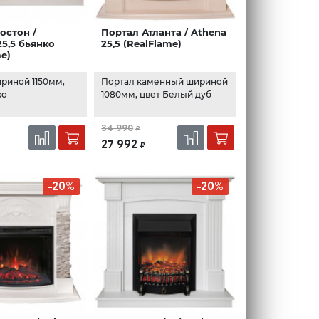
остон /
Портал Атланта / Athena
25,5 бьянко
25,5 (RealFlame)
me)
риной 1150мм,
Портал каменный шириной
ко
1080мм, цвет Белый дуб
34 990
₽
27 992
₽
-20%
-20%