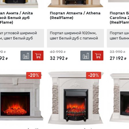
ал Анита / Anita
Портал Атланта / Athena
Портал Б
вой Белый дуб
(RealFlame)
Carolina 
lFlame)
(RealFla
ал угловой шириной
Портал шириной 1020мм,
Портал ши
, цвет Белый дуб
цвет Белый дуб с патиной
цвет бьян
90
40 990
33 990
₽
₽
₽
92
32 792
27 192
₽
₽
₽
-20%
-20%