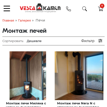
0
»
»
Печи
Главная
Галерея
Монтаж печей
Фильтр
Сортировать:
Монтаж печи Миляна с
Монтаж печи Nera N с
черным дымоходом
крашенным дымоходом