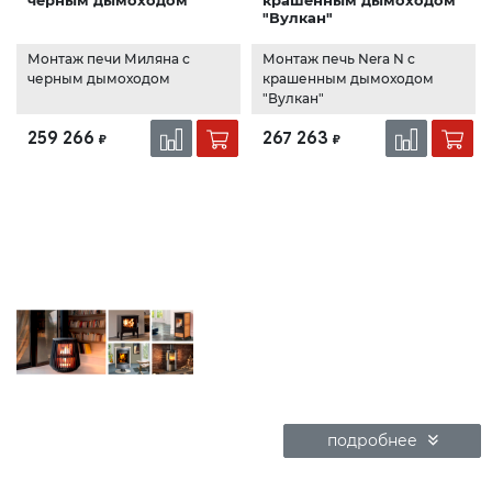
"Вулкан"
Монтаж печи Миляна с
Монтаж печь Nera N с
черным дымоходом
крашенным дымоходом
"Вулкан"
259 266
267 263
₽
₽
подробнее