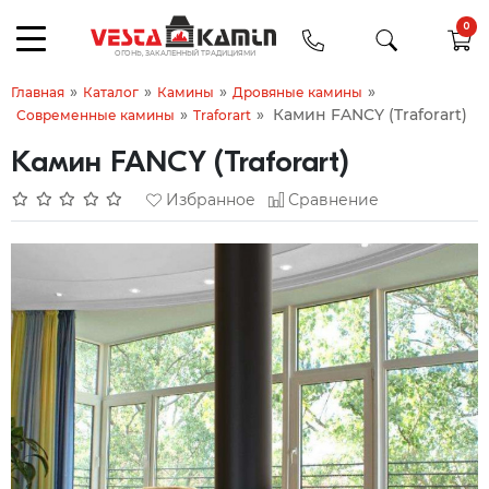
0
»
»
»
»
Главная
Каталог
Камины
Дровяные камины
»
»
Камин FANCY (Traforart)
Современные камины
Traforart
Камин FANCY (Traforart)
Избранное
Сравнение