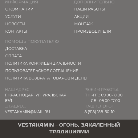
ИНФОРМАЦИЯ
ДОПОЛНИТЕЛЬНО
О КОМПАНИИ
НАШИ РАБОТЫ
УСЛУГИ
АКЦИИ
НОВОСТИ
МОНТАЖ
КОНТАКТЫ
ПРОИЗВОДИТЕЛИ
ПОМОЩЬ ПОКУПАТЕЛЮ
ДОСТАВКА
ОПЛАТА
ПОЛИТИКА КОНФИДЕНЦИАЛЬНОСТИ
ПОЛЬЗОВАТЕЛЬСКОЕ СОГЛАШЕНИЕ
ПОЛИТИКА ВОЗВРАТА ТОВАРОВ И ДЕНЕГ
НАШ АДРЕС:
РЕЖИМ РАБОТЫ:
Г. КРАСНОДАР,
УЛ. УРАЛЬСКАЯ
ПН.-ПТ.: 09.00-18.00
89/1
СБ.: 09.00-17.00
ЭЛ.АДРЕС:
НАШ ТЕЛЕФОН:
VESTAKAMIN@MAIL.RU
8 (918) 188-50-10
VESTAKAMIN - ОГОНЬ, ЗАКАЛЕННЫЙ
ТРАДИЦИЯМИ