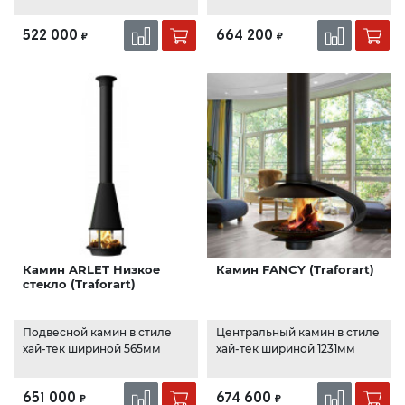
522 000
664 200
₽
₽
Камин ARLET Низкое
Камин FANCY (Traforart)
стекло (Traforart)
Подвесной камин в стиле
Центральный камин в стиле
хай-тек шириной 565мм
хай-тек шириной 1231мм
651 000
674 600
₽
₽