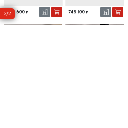
746 600
748 100
₽
₽
2/2
Камин ZEUS (Traforart)
Камин VULCANO Полка-
керамика (Traforart)
Центральный камин в стиле
Центральный камин в стиле
хай-тек диаметром 1130мм
хай-тек шириной 1195мм
1 108 500
1 019 500
₽
₽