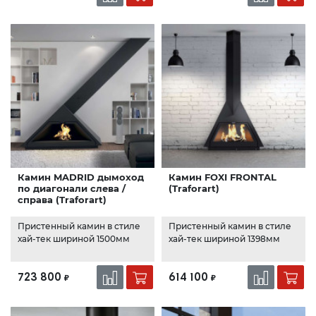
Камин MADRID дымоход
Камин FOXI FRONTAL
по диагонали слева /
(Traforart)
справа (Traforart)
Пристенный камин в стиле
Пристенный камин в стиле
хай-тек шириной 1500мм
хай-тек шириной 1398мм
723 800
614 100
₽
₽