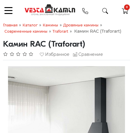
0
»
»
»
»
Главная
Каталог
Камины
Дровяные камины
»
»
Камин RAC (Traforart)
Современные камины
Traforart
Камин RAC (Traforart)
Избранное
Сравнение