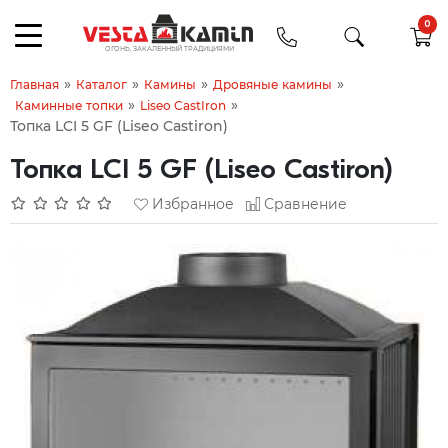
0
»
»
»
»
Главная
Каталог
Камины
Дровяные камины
»
»
Каминные топки
Liseo CastIron
Топка LCI 5 GF (Liseo Castiron)
Топка LCI 5 GF (Liseo Castiron)
Избранное
Сравнение