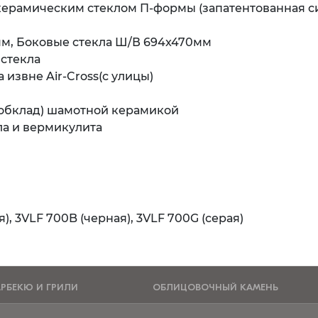
ерамическим стеклом П-формы (запатентованная с
мм, Боковые стекла Ш/В 694x470мм
стекла
извне Air-Cross(с улицы)
(обклад) шамотной керамикой
ла и вермикулита
, 3VLF 700B (черная), 3VLF 700G (серая)
АРБЕКЮ И ГРИЛИ
ОБЛИЦОВОЧНЫЙ КАМЕНЬ