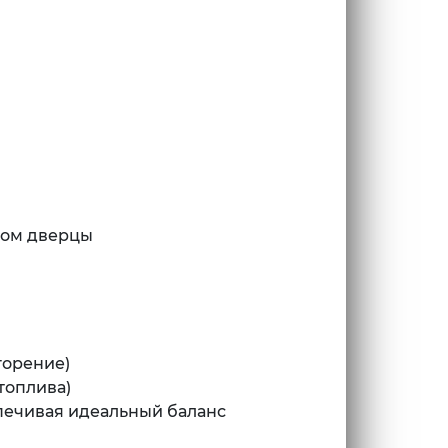
мом дверцы
горение)
топлива)
спечивая идеальный баланс