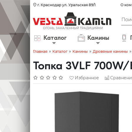
г. Краснодар ул. Уральская 89/1
О ком
Каталог
Камины
»
»
»
»
Главная
Каталог
Камины
Дровяные камины
Топка 3VLF 700W/B
Избранное
Сравнени