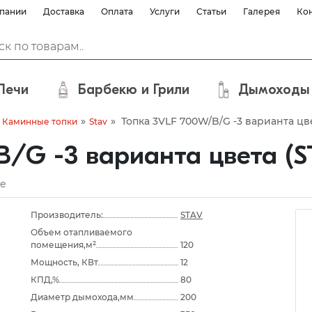
пании
Доставка
Оплата
Услуги
Статьи
Галерея
Ко
Печи
Барбекю и Грили
Дымоходы
»
»
Топка 3VLF 700W/B/G -3 варианта цв
Каминные топки
Stav
/G -3 варианта цвета (S
е
Производитель:
STAV
Объем отапливаемого
помещения,м²
120
Мощность, КВт
12
КПД,%
80
Диаметр дымохода,мм
200