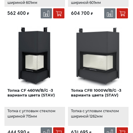
шириной 601мм
шириной 601мм
562 400
604 700
₽
₽
Топка CF 460W/B/G -3
Топка CFR 1000W/B/G -3
варианта цвета (STAV)
варианта цвета (STAV)
Топка с угловым стеклом
Топка с угловым стеклом
шириной 715мм
шириной 1262мм
444 590
631 695
₽
₽