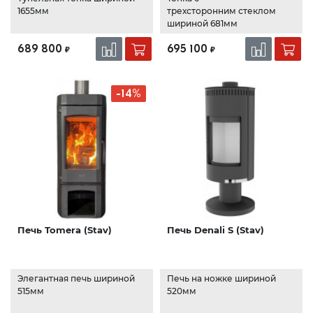
1655мм
трехсторонним стеклом
шириной 681мм
689 800
695 100
₽
₽
-14%
Печь Tomera (Stav)
Печь Denali S (Stav)
Элегантная печь шириной
Печь на ножке шириной
515мм
520мм