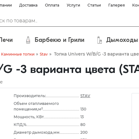
пании
Доставка
Оплата
Услуги
Статьи
Галерея
Ко
Печи
Барбекю и Грили
Дымоходы
»
»
Топка Univers W/B/G -3 варианта цве
Каминные топки
Stav
/G -3 варианта цвета (ST
е
Производитель:
STAV
Объем отапливаемого
помещения,м²
130
Мощность, КВт
13
КПД,%
80
Диаметр дымохода,мм
200