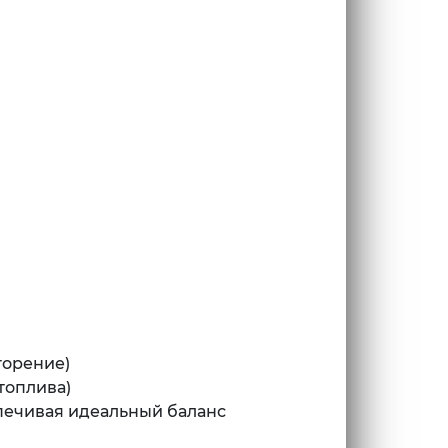
горение)
топлива)
спечивая идеальный баланс