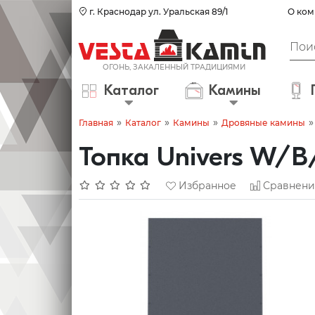
г. Краснодар ул. Уральская 89/1
О ком
Каталог
Камины
»
»
»
»
Главная
Каталог
Камины
Дровяные камины
Топка Univers W/B
Избранное
Сравнени