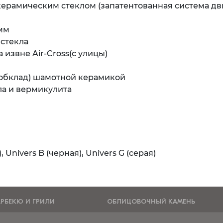
ерамическим стеклом (запатентованная система дв
мм
стекла
извне Air-Cross(с улицы)
(обклад) шамотной керамикой
ла и вермикулита
 Univers B (черная), Univers G (серая)
АРБЕКЮ И ГРИЛИ
ОБЛИЦОВОЧНЫЙ КАМЕНЬ