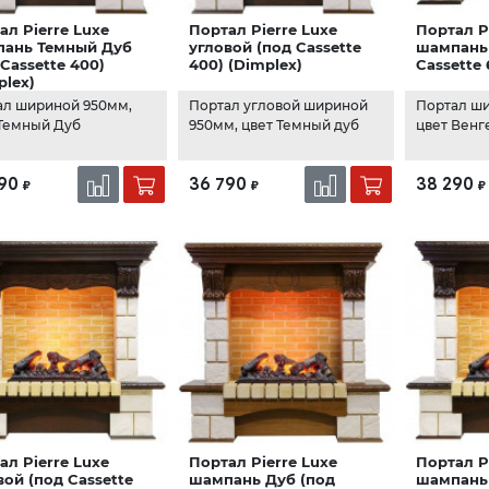
ал Pierre Luxe
Портал Pierre Luxe
Портал P
ань Темный Дуб
угловой (под Cassette
шампань 
 Cassette 400)
400) (Dimplex)
Cassette 
plex)
ал шириной 950мм,
Портал угловой шириной
Портал ши
 Темный Дуб
950мм, цвет Темный дуб
цвет Венг
90
36 790
38 290
₽
₽
₽
ал Pierre Luxe
Портал Pierre Luxe
Портал P
вой (под Cassette
шампань Дуб (под
шампань