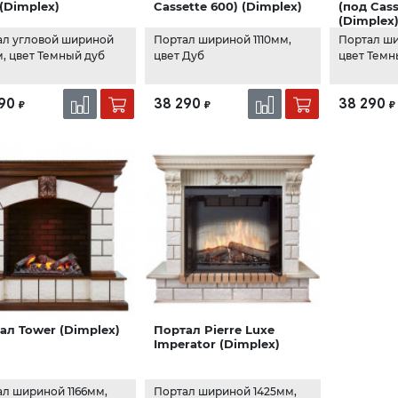
 (Dimplex)
Cassette 600) (Dimplex)
(под Cass
(Dimplex
ал угловой шириной
Портал шириной 1110мм,
Портал ши
м, цвет Темный дуб
цвет Дуб
цвет Темн
90
38 290
38 290
₽
₽
₽
ал Tower (Dimplex)
Портал Pierre Luxe
Imperator (Dimplex)
л шириной 1166мм,
Портал шириной 1425мм,