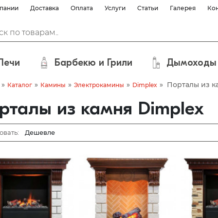
пании
Доставка
Оплата
Услуги
Статьи
Галерея
Ко
Печи
Барбекю и Грили
Дымоходы
»
»
»
»
»
Порталы из к
Каталог
Камины
Электрокамины
Dimplex
рталы из камня Dimplex
овать: