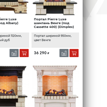
ierre Luxe
Портал Pierre Luxe
под Albany)
шампань Венге (под
)
Cassette 400) (Dimplex)
риной 1120мм,
Портал шириной 950мм,
ый дуб
цвет Венге
36 290
₽