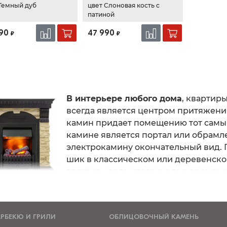
Темный дуб
цвет Слоновая кость с
патиной
90
47 990
₽
₽
В интерьере любого дома
, квартир
всегда является центром притяжени
камин придает помещению тот самы
камине является портал или обрамл
электрокамину окончательный вид. П
шик в классическом или деревенско
властно – ведь классика вне времени
даря данной серии, вы сможете подобрать тот самый
очтений: стиля, цвета и размера.
АРБЕКЮ И ГРИЛИ
ОБЛИЦОВОЧНЫЙ КАМЕНЬ