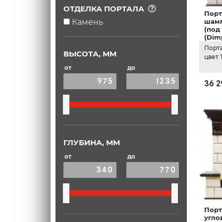
ОТДЕЛКА ПОРТАЛА
Порт
Камень
шамп
(под
(Dim
Порт
ВЫСОТА, ММ
цвет
от
до
36 2
ГЛУБИНА, ММ
от
до
Порт
угло