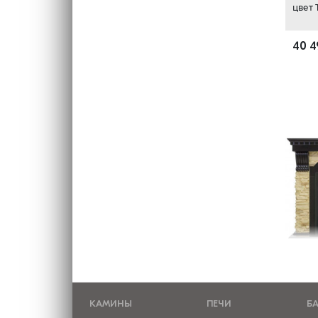
цвет 
40 4
Благо
предп
КАМИНЫ
ПЕЧИ
Б