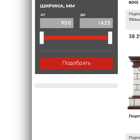
600)
ШИРИНА, ММ
Порт
от
до
1110м
38 2
Подобрать
Порт
Порта