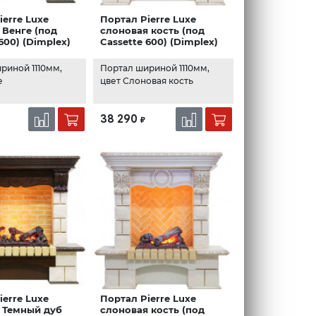
ierre Luxe
Портал Pierre Luxe
Венге (под
слоновая кость (под
600) (Dimplex)
Cassette 600) (Dimplex)
риной 1110мм,
Портал шириной 1110мм,
е
цвет Слоновая кость
38 290
₽
ierre Luxe
Портал Pierre Luxe
 Темный дуб
слоновая кость (под