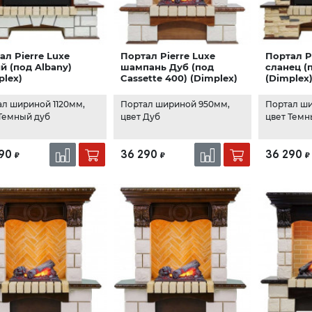
ал Pierre Luxe
Портал Pierre Luxe
Портал P
й (под Albany)
шампань Дуб (под
сланец (
plex)
Cassette 400) (Dimplex)
(Dimplex
л шириной 1120мм,
Портал шириной 950мм,
Портал ши
Темный дуб
цвет Дуб
цвет Темн
90
36 290
36 290
₽
₽
₽