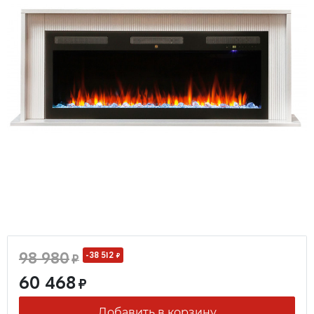
98 980
-38 512
₽
₽
60 468
₽
Добавить в корзину