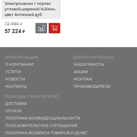
очагом Аквамарин /
Электрокамин + портал
Aquamarine ​26
угловой шириной 1420мм,
Античный дуб
цвет Античный дуб
72 980
₽
57 224
₽
ИНФОРМАЦИЯ
ДОПОЛНИТЕЛЬНО
О КОМПАНИИ
НАШИ РАБОТЫ
УСЛУГИ
АКЦИИ
НОВОСТИ
МОНТАЖ
КОНТАКТЫ
ПРОИЗВОДИТЕЛИ
ПОМОЩЬ ПОКУПАТЕЛЮ
ДОСТАВКА
ОПЛАТА
ПОЛИТИКА КОНФИДЕНЦИАЛЬНОСТИ
ПОЛЬЗОВАТЕЛЬСКОЕ СОГЛАШЕНИЕ
ПОЛИТИКА ВОЗВРАТА ТОВАРОВ И ДЕНЕГ