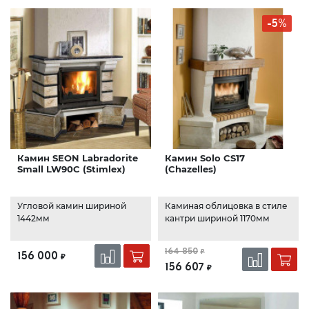
-5%
Камин SEON Labradorite
Камин Solo CS17
Small LW90C (Stimlex)
(Chazelles)
Угловой камин шириной
Каминая облицовка в стиле
1442мм
кантри шириной 1170мм
164 850
₽
156 000
₽
156 607
₽