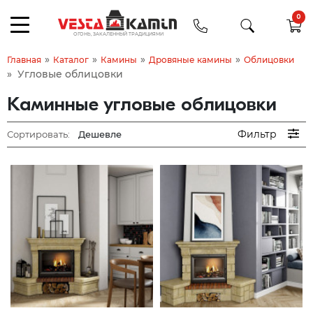
0
»
»
»
»
Главная
Каталог
Камины
Дровяные камины
Облицовки
»
Угловые облицовки
Каминные угловые облицовки
Фильтр
Сортировать: